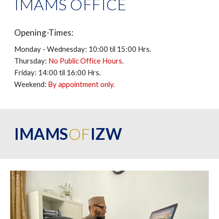
IMAMS OFFICE
Opening-Times
:
Mon
day
-
Wednesday
: 10:00
til
15:00
Hrs
.
Thursday:
No Public Office Hours.
Fr
iday
: 14:00
til
16:00
Hrs
.
Weekend:
By appointment only.
IMAMS
OF
IZW