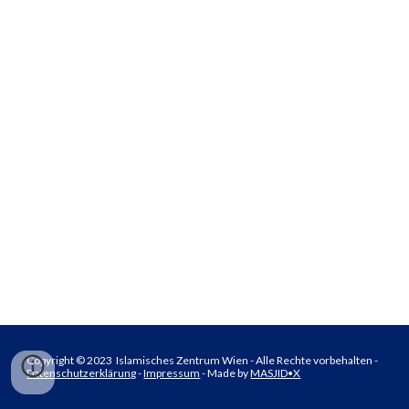
Copyright © 2023 Islamisches Zentrum Wien - Alle Rechte vorbehalten -
Datenschutzerklärung
-
Impressum
-
Made by
MASJID•X